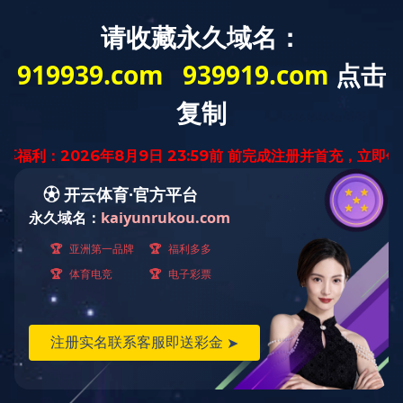
九游官方端平台欢迎进入东莞九游online(中国)高分子科技有限公司！主要经营：
九
台热熔胶原料
九游online(中国)
九游官
工厂直销
网站首页
九游官方端平台热塑
九游官方端平台特
九游官方端
性弹性体
殊材料
熔胶
九游官方端平台新闻资讯
行业动态
未来全球九游官方端平台材料发展
公司新闻
2018年中国九游官方端平台原料
供应九游官方端平台百科