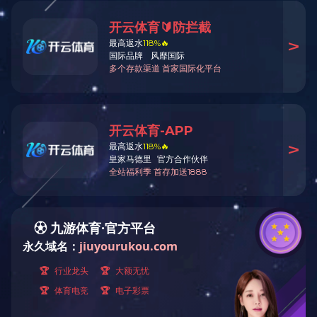
常见问题
九游官方端平台
公司地址
：东莞市常平镇大京九塑胶城塑
华东路420号
联系人
：陈经理
手 机
：159-8993-4377(微信同号)
电 话
：0769-83908123
关于九游online(中
九游官方端平台产品
九游官方端平台特殊
国)
材料原料
九游官方端平台包胶料系列
售后服务
九游官方端平台高透明料系
九游官方端平台聚醚原料类
公司实力
列
九游官方端平台聚酯原料类
九游官方端平台料产品案例
九游官方端平台挤出料系列
九游官方端平台电线电缆专
九游官方端平台注塑料系列
用料类