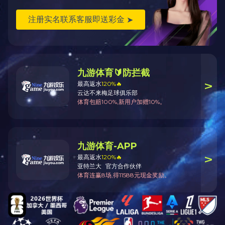
九游官方端平台原料联系方式
九游官方端平台
公司地址
：东莞市常平镇大京九塑胶城塑
华东路420号
联系人
：陈经理
手 机
：159-8993-4377(微信同号)
电 话
：0769-83908123
关于九游online(中
九游官方端平台产品
九游官方端平台特殊
国)
材料原料
九游官方端平台包胶料系列
售后服务
九游官方端平台高透明料系
九游官方端平台聚醚原料类
公司实力
列
九游官方端平台聚酯原料类
九游官方端平台料产品案例
九游官方端平台挤出料系列
九游官方端平台电线电缆专
九游官方端平台注塑料系列
用料类