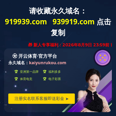
九游官方端平台欢迎进入东莞九游online(中国)高分子科技有限公司！主要经营：
九
台热熔胶原料
九游online(中国)
九游官
工厂直销
网站首页
九游官方端平台热塑
九游官方端平台特
九游官方端
性弹性体
殊材料
熔胶
九游官方端平台料产品分类
九游官方端平台聚醚原料
九游官方端平台热塑性弹性体
九游官方端平台包胶料系列
九游官方端平台高透明料系列