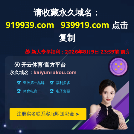
九游官方端平台欢迎进入东莞九游online(中国)高分子科技有限公司！主要经营：
九
台热熔胶原料
九游online(中国)
九游官
工厂直销
网站首页
九游官方端平台热塑
九游官方端平台特
九游官方端
性弹性体
殊材料
熔胶
九游官方端平台料产品分类
您的位置：
首页
- -
九游
九游官方端平台热塑性弹性体
九游官方端平台包胶料系列
九游官方端平台高透明料系列