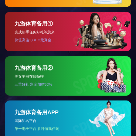
分享到：
上一产品:
10mm高透明九游官方端平
下一产品:
高透明九游官方端平台料
推荐相关产品：