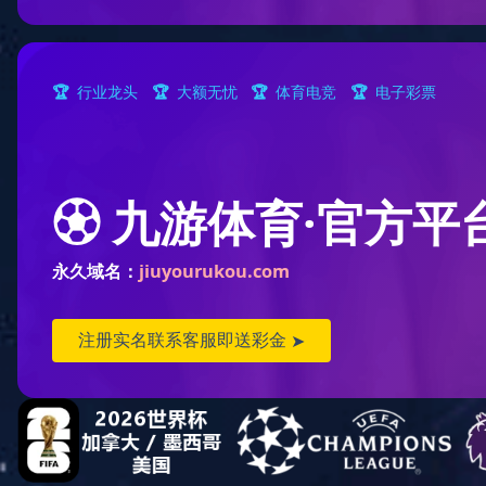
九游官方端平台挤出料系列
九游官方端平台注塑料系列
九游官方端平台特殊材料系列
九游官方端平台聚酯原料类
九游官方端平台聚醚原料类
九游官方端平台电线电缆专用料
类
九游官方端平台汽车线缆类
九游官方端平台防火阻燃类
九游官方端平台抗静电类
九游官方端平台热熔胶系列
九游官方端平台油墨类
九游官方端平台热熔胶膜类
九游官方端平台热熔胶粉类
九游官方端平台胶粘剂类
98A阻燃九游官方端
九游官方端平台用于硅胶类