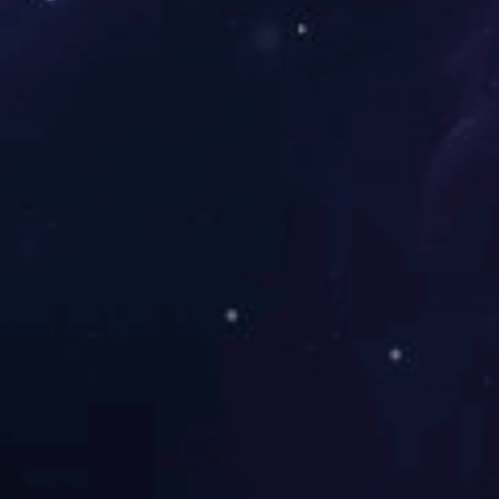
分享到：
上一产品:
插头九游官方
下一产品:
95A亮面九
推荐相关产品：