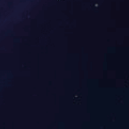
端平台注塑原料
游官方端平台原料