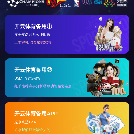
国)
材料原料
九游官方端平台包胶料系列
售后服务
九游官方端平台高透明料系
九游官方端平台聚醚原料类
公司实力
列
九游官方端平台聚酯原料类
九游官方端平台料产品案例
九游官方端平台挤出料系列
九游官方端平台电线电缆专
九游官方端平台注塑料系列
用料类
九游官方端平台汽车线缆料
类
九游官方端平台防火阻燃料
类
九游官方端平台抗静电料类
版权所有 2010-2019 九游官方端平台
地 址：东莞市常平镇大京九塑胶城塑华东路420号 24小时联系人：陈经理159-8993-
电话：0769-83908123 (上班时间：星期一至星期六 8：00——17：30)
备案号：
粤ICP备17106156号-2
为所有企业提供免费提供少量九游官方端平台原料样品，提供免费试样解决方案！
多宝官网
|
华体会在线官网
|
多宝网页版
|
9U在线
|
anbo（中国）官方网站
|
九游平